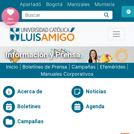
Apartadó
Bogotá
Manizales
Montería
Buscar
Nos
Cuidamos
Información y Prensa.
Inicio
|
Boletínes de Prensa
|
Campañas
|
Efemérides
|
Manuales Corporativos
Acerca de
Noticias
Boletines
Agenda
Campañas