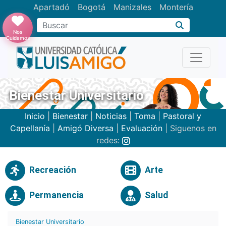
Apartadó
Bogotá
Manizales
Montería
Buscar
Nos
Cuidamos
Bienestar Universitario
Inicio
|
Bienestar
|
Noticias
|
Toma
|
Pastoral y
Capellanía
|
Amigó Diversa
|
Evaluación
| Siguenos en
redes:
Recreación
Arte
Permanencia
Salud
Bienestar Universitario