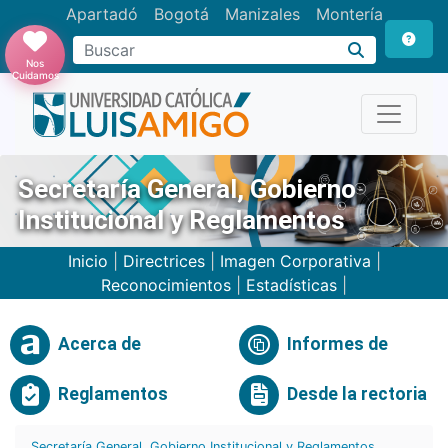
Apartadó
Bogotá
Manizales
Montería
Buscar
Nos
Cuidamos
Secretaría General, Gobierno
Institucional y Reglamentos
Inicio
|
Directrices
|
Imagen Corporativa
|
Reconocimientos
|
Estadísticas
|
Acerca de
Informes de
Reglamentos
Desde la rectoria
Secretaría General, Gobierno Institucional y Reglamentos