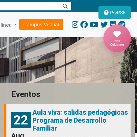
PQRSF
Campus Virtual
 línea
Nos
Cuidamos
Eventos
Aula viva: salidas pedagógicas
22
Programa de Desarrollo
Familiar
Aug