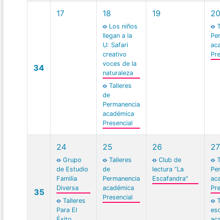
17
18
19
2
Los niños
T
llegan a la
Pe
U: Safari
ac
creativo
Pre
voces de la
34
naturaleza
Talleres
de
Permanencia
académica
Presencial
24
25
26
27
Grupo
Talleres
Club de
T
de Estudio
de
lectura “La
Pe
Familia
Permanencia
Escafandra"
ac
Diversa
académica
Pre
35
Presencial
Talleres
T
Para El
esc
Éxito
ac