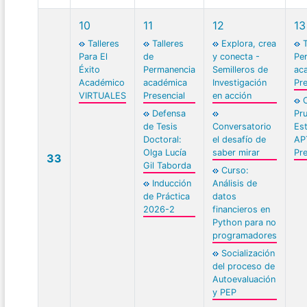
10
11
12
13
Talleres
Talleres
Explora, crea
T
Para El
de
y conecta -
Pe
Éxito
Permanencia
Semilleros de
ac
Académico
académica
Investigación
Pre
VIRTUALES
Presencial
en acción
Defensa
Pr
de Tesis
Conversatorio
Es
Doctoral:
el desafío de
AP
Olga Lucía
saber mirar
Pre
33
Gil Taborda
Curso:
Inducción
Análisis de
de Práctica
datos
2026-2
financieros en
Python para no
programadores
Socialización
del proceso de
Autoevaluación
y PEP