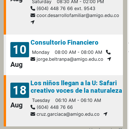
Saturday
08:30 AM - 02:00 PM
(604) 448 76 66 ext. 9543
coor.desarrollofamiliar@amigo.edu.co
Consultorio Financiero
10
Monday
08:00 AM - 08:00 AM
jorge.beltranpa@amigo.edu.co
Aug
Los niños llegan a la U: Safari
18
creativo voces de la naturaleza
Tuesday
06:10 AM - 06:10 AM
Aug
(604) 448 76 66
cruz.garciaca@amigo.edu.co