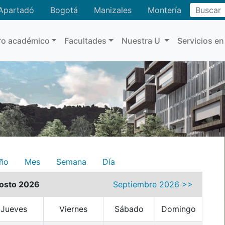
Buscar
Apartadó
Bogotá
Manizales
Montería
ro académico
Facultades
Nuestra U
Servicios en
ño
Mes
Semana
Día
osto 2026
Septiembre 2026 >>
Jueves
Viernes
Sábado
Domingo