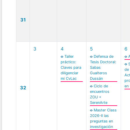
31
3
4
5
6
Taller
Defensa de
práctico:
Tesis Doctoral:
Claves para
Sabas
de
diligenciar
Gualteros
Act
mi CvLac
Dussán
pr
Ciclo de
en
32
encuentros
ZOU +
SerenArte
Master Class
2026-II las
preguntas en
investigación