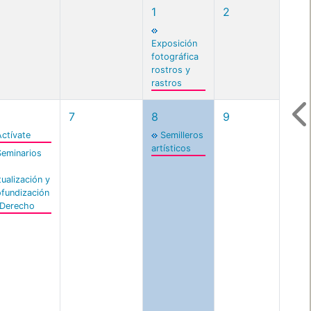
1
2
Exposición
fotográfica
rostros y
rastros
7
8
9
Actívate
Semilleros
artísticos
Seminarios
ualización y
ofundización
 Derecho