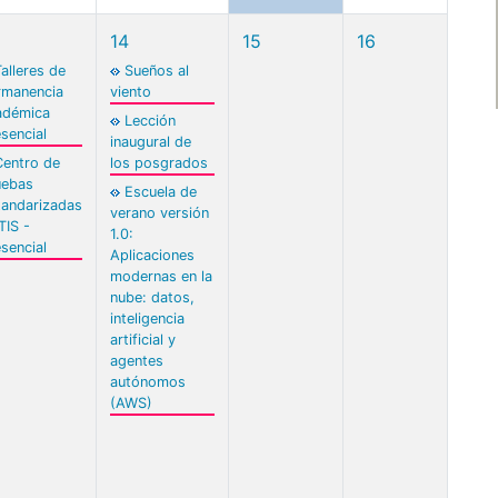
14
15
16
alleres de
Sueños al
rmanencia
viento
adémica
Lección
sencial
inaugural de
Centro de
los posgrados
uebas
Escuela de
tandarizadas
verano versión
TIS -
1.0:
sencial
Aplicaciones
modernas en la
nube: datos,
inteligencia
artificial y
agentes
autónomos
(AWS)