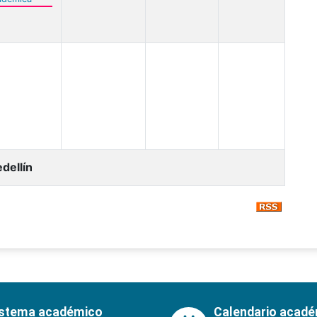
dellín
istema académico
Calendario acad