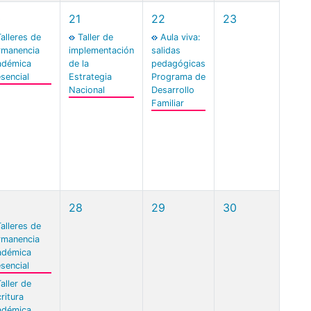
0
21
22
23
alleres de
Taller de
Aula viva:
rmanencia
implementación
salidas
adémica
de la
pedagógicas
sencial
Estrategia
Programa de
Nacional
Desarrollo
Familiar
28
29
30
alleres de
rmanencia
adémica
sencial
aller de
ritura
adémica