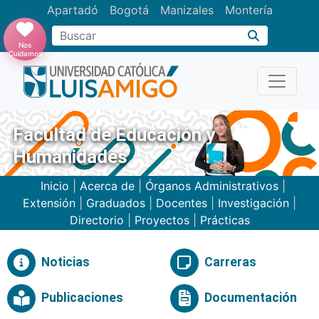
Apartadó
Bogotá
Manizales
Montería
Buscar
Nos
Cuidamos
Facultad de Educación y
Humanidades
Inicio
|
Acerca de
|
Órganos Administrativos
|
Extensión
|
Graduados
|
Docentes
|
Investigación
|
Directorio
|
Proyectos
|
Prácticas
Noticias
Carreras
Publicaciones
Documentación