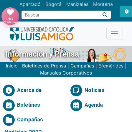
Apartadó
Bogotá
Manizales
Montería
Buscar
Nos
Cuidamos
Información y Prensa.
Inicio
|
Boletínes de Prensa
|
Campañas
|
Efemérides
|
Manuales Corporativos
Acerca de
Noticias
Boletines
Agenda
Campañas