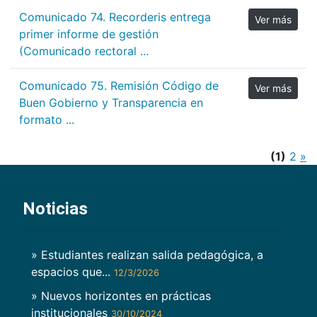
Comunicado 74. Recorderis entrega
Ver más
primer informe de gestión
(Comunicado rectoral ...
Comunicado 75. Remisión Código de
Ver más
Buen Gobierno y Transparencia en
formato ...
(1)
2
»
Noticias
» Estudiantes realizan salida pedagógica, a
espacios que...
12/3/2026
» Nuevos horizontes en prácticas
institucionales
30/10/2024