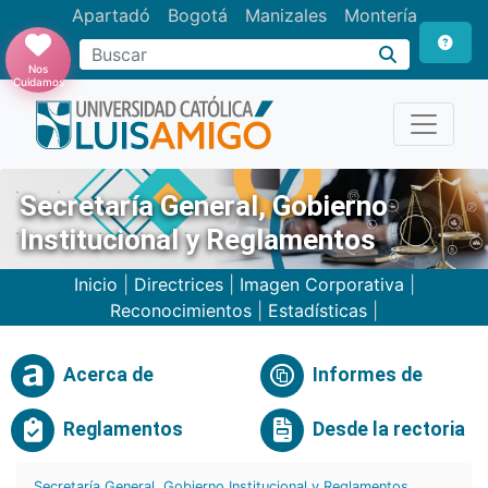
Apartadó
Bogotá
Manizales
Montería
Buscar
Nos
Cuidamos
Secretaría General, Gobierno
Institucional y Reglamentos
Inicio
|
Directrices
|
Imagen Corporativa
|
Reconocimientos
|
Estadísticas
|
Acerca de
Informes de
Reglamentos
Desde la rectoria
Secretaría General, Gobierno Institucional y Reglamentos