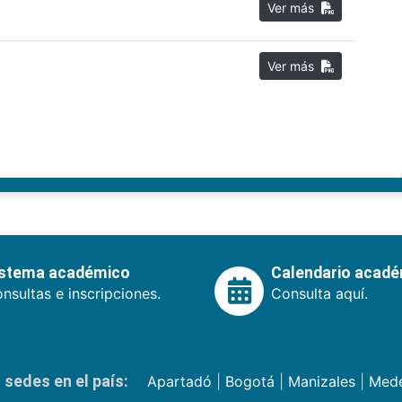
Ver más
Ver más
istema académico
Calendario acad
nsultas e inscripciones.
Consulta aquí.
sedes en el país:
Apartadó
|
Bogotá
|
Manizales
|
Mede