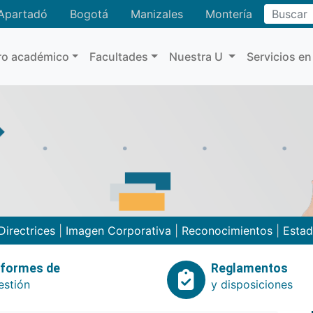
Buscar
Apartadó
Bogotá
Manizales
Montería
ro académico
Facultades
Nuestra U
Servicios en
Directrices
|
Imagen Corporativa
|
Reconocimientos
|
Estad
nformes de
Reglamentos
estión
y disposiciones