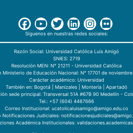
Síguenos en nuestras redes sociales:
Razón Social: Universidad Católica Luis Amigó
SNIES: 2719
Resolución MEN: N° 21211 - Universidad Católica
n Ministerio de Educación Nacional: N° 17701 de noviembre
Carácter académico: Universidad
También en:
Bogotá
|
Manizales
|
Montería
|
Apartadó
ión sede principal: Transversal 51A #67B 90 Medellín - Co
Tel.: +57 (604) 4487666
Correo Institucional: ucatolicaluisamigo@amigo.edu.co
 Notificaciones Judiciales: notificacionesjudiciales@amigo
aciones Académica Institucionales: validaciones.academic