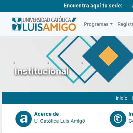
Encuentra aquí tu sede:
Programas
Regist
Institucional
Inicio
|
Acerca de
I
U. Católica Luis Amigó
G