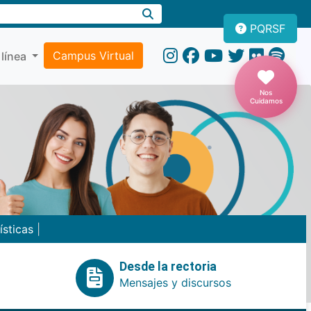
PQRSF
Campus Virtual
 línea
Nos
Cuidamos
ísticas
|
Desde la rectoria
Mensajes y discursos