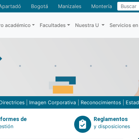
Buscar
Apartadó
Bogotá
Manizales
Montería
ro académico
Facultades
Nuestra U
Servicios en
Directrices
|
Imagen Corporativa
|
Reconocimientos
|
Estad
nformes de
Reglamentos
estión
y disposiciones