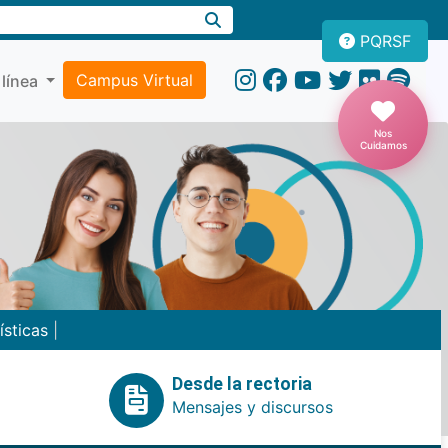
PQRSF
Campus Virtual
 línea
Nos
Cuidamos
ísticas
|
Desde la rectoria
Mensajes y discursos