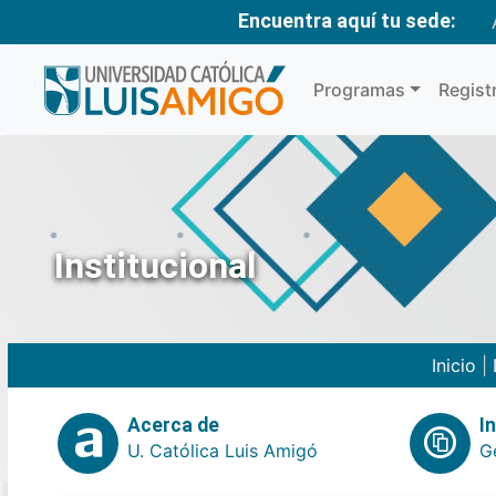
Encuentra aquí tu sede:
Programas
Regist
Institucional
Inicio
|
Acerca de
I
U. Católica Luis Amigó
G