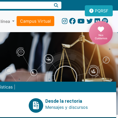
PQRSF
Campus Virtual
 línea
Nos
Cuidamos
ísticas
|
Desde la rectoria
Mensajes y discursos