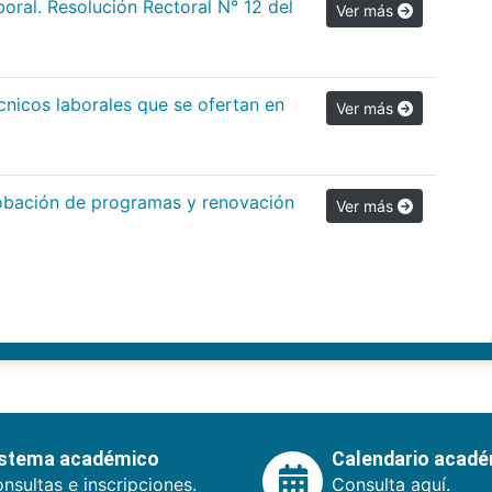
ral. Resolución Rectoral N° 12 del
Ver más
icos laborales que se ofertan en
Ver más
obación de programas y renovación
Ver más
istema académico
Calendario acad
nsultas e inscripciones.
Consulta aquí.