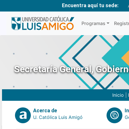
Encuentra aquí tu sede:
Programas
Regist
Secretaría General, Gobier
Inicio
|
Acerca de
I
U. Católica Luis Amigó
G