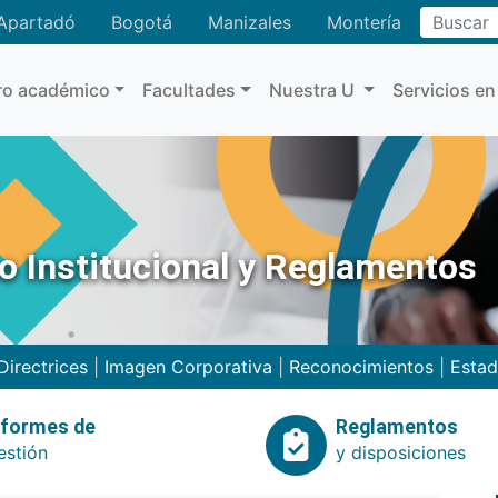
Buscar
Apartadó
Bogotá
Manizales
Montería
ro académico
Facultades
Nuestra U
Servicios en
no Institucional y Reglamentos
Directrices
|
Imagen Corporativa
|
Reconocimientos
|
Estad
nformes de
Reglamentos
estión
y disposiciones