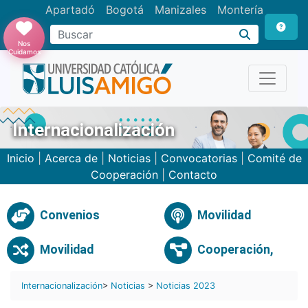
Apartadó
Bogotá
Manizales
Montería
Buscar
Nos
Cuidamos
Internacionalización
Inicio
|
Acerca de
|
Noticias
|
Convocatorias
|
Comité de
Cooperación
|
Contacto
Convenios
Movilidad
Movilidad
Cooperación,
Internacionalización
>
Noticias
>
Noticias 2023