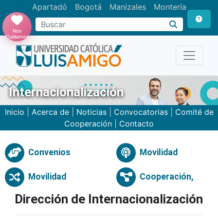
Apartadó
Bogotá
Manizales
Montería
Buscar
Nos
Cuidamos
Internacionalización
Inicio
|
Acerca de
|
Noticias
|
Convocatorias
|
Comité de
Cooperación
|
Contacto
Convenios
Movilidad
Movilidad
Cooperación,
Dirección de Internacionalización