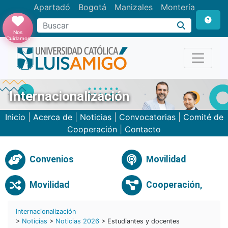
Apartadó
Bogotá
Manizales
Montería
Buscar
Nos
Cuidamos
Internacionalización
Inicio
|
Acerca de
|
Noticias
|
Convocatorias
|
Comité de
Cooperación
|
Contacto
Convenios
Movilidad
Movilidad
Cooperación,
Internacionalización
>
Noticias
>
Noticias 2026
> Estudiantes y docentes