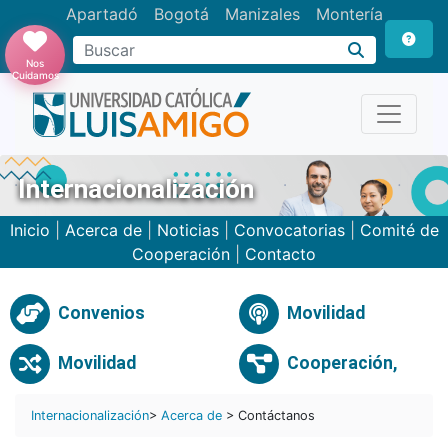
Apartadó
Bogotá
Manizales
Montería
Buscar
Nos
Cuidamos
Internacionalización
Inicio
|
Acerca de
|
Noticias
|
Convocatorias
|
Comité de
Cooperación
|
Contacto
Convenios
Movilidad
Movilidad
Cooperación,
Internacionalización
>
Acerca de
> Contáctanos