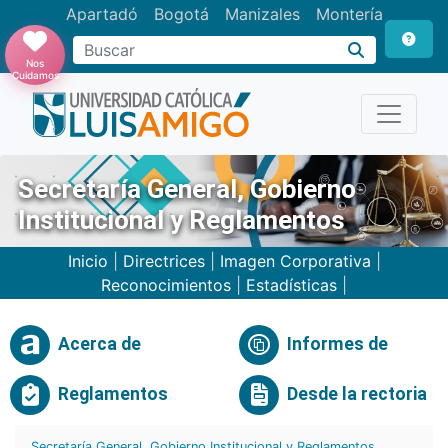
Apartadó
Bogotá
Manizales
Montería
Buscar
Nos
Cuidamos
Secretaría General, Gobierno
Institucional y Reglamentos
Inicio
|
Directrices
|
Imagen Corporativa
|
Reconocimientos
|
Estadísticas
|
Acerca de
Informes de
Reglamentos
Desde la rectoria
Secretaría General, Gobierno Institucional y Reglamentos