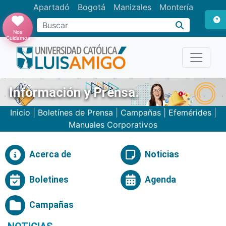
Apartadó
Bogotá
Manizales
Montería
Buscar
Nos
Cuidamos
Información y Prensa.
Inicio
|
Boletínes de Prensa
|
Campañas
|
Efemérides
|
Manuales Corporativos
Acerca de
Noticias
Boletines
Agenda
Campañas