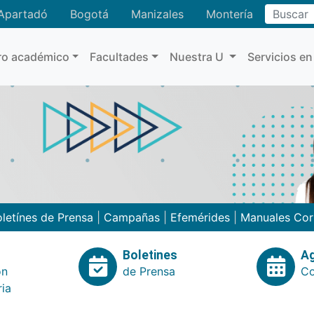
Buscar
Apartadó
Bogotá
Manizales
Montería
ro académico
Facultades
Nuestra U
Servicios en
letínes de Prensa
|
Campañas
|
Efemérides
|
Manuales Cor
Boletines
A
ón
de Prensa
Co
ria