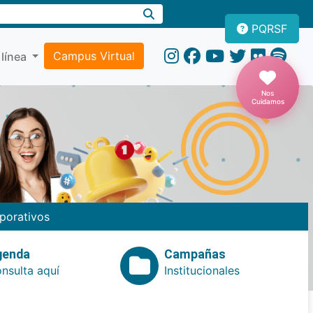
PQRSF
Campus Virtual
 línea
Nos
Cuidamos
porativos
genda
Campañas
nsulta aquí
Institucionales