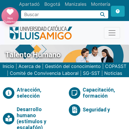
Apartadó
Bogotá
Manizales
Montería
Buscar
Nos
Cuidamos
Talento Humano
Inicio
|
Acerca de
|
Gestión del conocimiento
|
COPASST
|
Comité de Convivencia Laboral
|
SG-SST
|
Noticias
Atracción,
Capacitación,
selección
formación
Desarrollo
Seguridad y
humano
(estímulos y
escalafón)