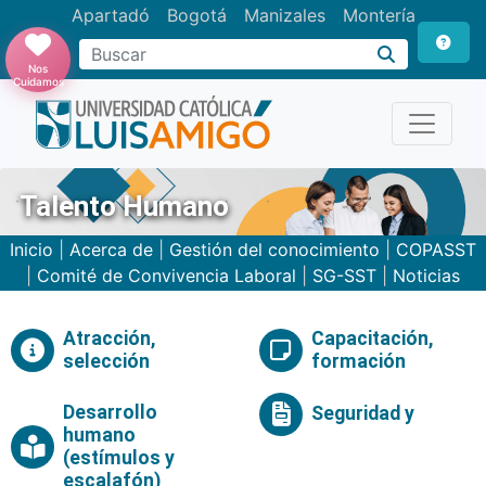
Apartadó
Bogotá
Manizales
Montería
Buscar
Nos
Cuidamos
Talento Humano
Inicio
|
Acerca de
|
Gestión del conocimiento
|
COPASST
|
Comité de Convivencia Laboral
|
SG-SST
|
Noticias
Atracción,
Capacitación,
selección
formación
Desarrollo
Seguridad y
humano
(estímulos y
escalafón)