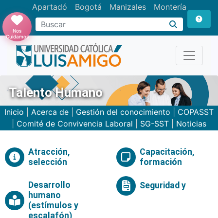
Apartadó
Bogotá
Manizales
Montería
Buscar
Nos
Cuidamos
Talento Humano
Inicio
|
Acerca de
|
Gestión del conocimiento
|
COPASST
|
Comité de Convivencia Laboral
|
SG-SST
|
Noticias
Atracción,
Capacitación,
selección
formación
Desarrollo
Seguridad y
humano
(estímulos y
escalafón)