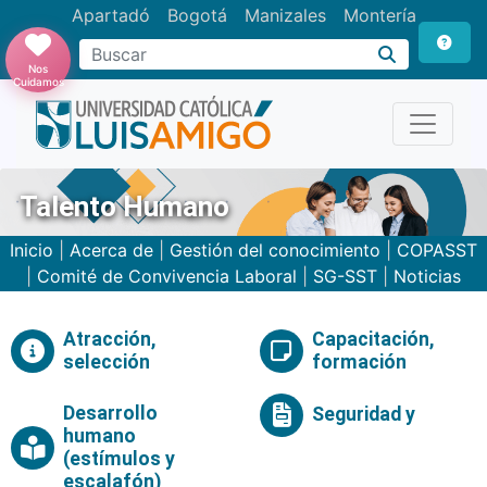
Apartadó
Bogotá
Manizales
Montería
Buscar
Nos
Cuidamos
Talento Humano
Inicio
|
Acerca de
|
Gestión del conocimiento
|
COPASST
|
Comité de Convivencia Laboral
|
SG-SST
|
Noticias
Atracción,
Capacitación,
selección
formación
Desarrollo
Seguridad y
humano
(estímulos y
escalafón)