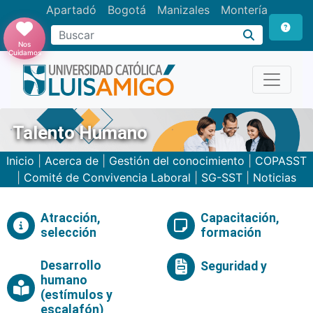
Apartadó
Bogotá
Manizales
Montería
Buscar
Nos
Cuidamos
Talento Humano
Inicio
|
Acerca de
|
Gestión del conocimiento
|
COPASST
|
Comité de Convivencia Laboral
|
SG-SST
|
Noticias
Atracción,
Capacitación,
selección
formación
Desarrollo
Seguridad y
humano
(estímulos y
escalafón)