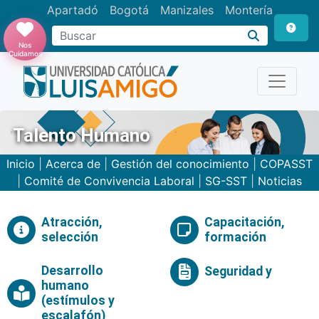
Apartadó
Bogotá
Manizales
Montería
Buscar
Nos
Cuidamos
Talento Humano
Inicio
|
Acerca de
|
Gestión del conocimiento
|
COPASST
|
Comité de Convivencia Laboral
|
SG-SST
|
Noticias
Atracción,
Capacitación,
selección
formación
Desarrollo
Seguridad y
humano
(estímulos y
escalafón)