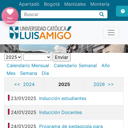
Apartadó
Bogotá
Manizales
Montería
Buscar
Nos
Cuidamos
Calendario Mensual
Calendario Semanal
Año
Mes
Semana
Día
<< 2024
2025
2026 >>
23/01/2025
Inducción estudiantes
24/01/2025
Inducción Docentes
24/01/2025
Programa de pedagogía para