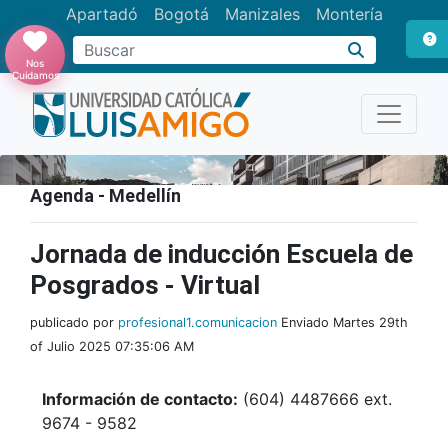
Apartadó
Bogotá
Manizales
Montería
Buscar
Nos
Cuidamos
Agenda - Medellín
Jornada de inducción Escuela de
Posgrados - Virtual
publicado por
profesional1.comunicacion
Enviado Martes 29th
of Julio 2025 07:35:06 AM
Información de contacto:
(604) 4487666 ext.
9674 - 9582