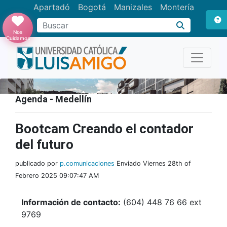
Apartadó
Bogotá
Manizales
Montería
Buscar
Nos
Cuidamos
Agenda - Medellín
Bootcam Creando el contador
del futuro
publicado por
p.comunicaciones
Enviado Viernes 28th of
Febrero 2025 09:07:47 AM
Información de contacto:
(604) 448 76 66 ext
9769