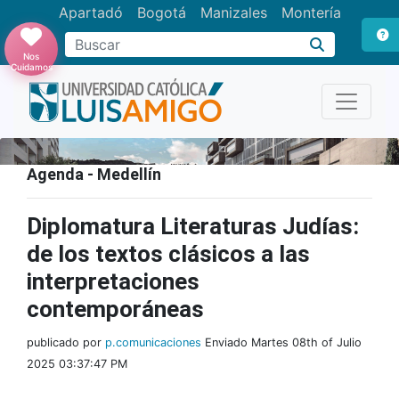
Apartadó
Bogotá
Manizales
Montería
Buscar
Nos
Cuidamos
Agenda - Medellín
Diplomatura Literaturas Judías:
de los textos clásicos a las
interpretaciones
contemporáneas
publicado por
p.comunicaciones
Enviado Martes 08th of Julio
2025 03:37:47 PM