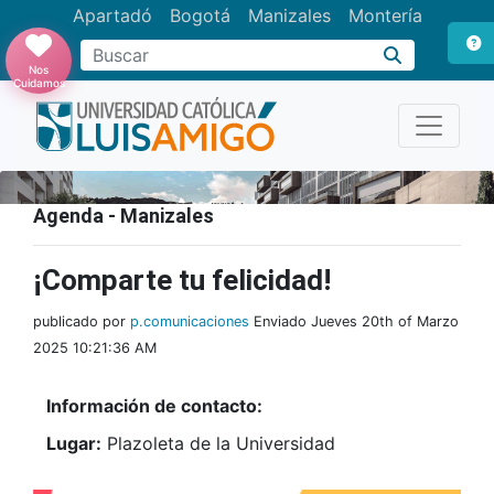
Apartadó
Bogotá
Manizales
Montería
Buscar
Nos
Cuidamos
Agenda - Manizales
¡Comparte tu felicidad!
publicado por
p.comunicaciones
Enviado Jueves 20th of Marzo
2025 10:21:36 AM
Información de contacto:
Lugar:
Plazoleta de la Universidad