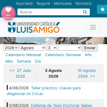
Apartadó
Bogotá
Manizales
Montería
Buscar
Nos
Cuidamos
Calendario Mensual
Calendario Semanal
Año
Mes
Semana
Día
<< 27 Julio
3 Agosto
10 Agosto
2026
2026
2026 >>
4/08/2026
Taller práctico: Claves para
diligenciar mi CvLac
5/08/2026
Defensa de Tesis Doctoral: Sabas