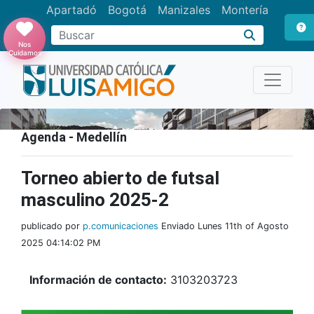
Apartadó
Bogotá
Manizales
Montería
Buscar
Nos
Cuidamos
Agenda - Medellín
Torneo abierto de futsal
masculino 2025-2
publicado por
p.comunicaciones
Enviado Lunes 11th of Agosto
2025 04:14:02 PM
Información de contacto:
3103203723