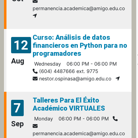
permanencia.academica@amigo.edu.co
Curso: Análisis de datos
12
financieros en Python para no
programadores
Aug
Wednesday
06:00 PM - 06:00 PM
(604) 4487666 ext. 9775
nestor.ospinasa@amigo.edu.co
Talleres Para El Éxito
7
Académico VIRTUALES
Monday
06:00 PM - 06:00 PM
Sep
permanencia.academica@amigo.edu.co