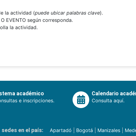
 la actividad (
puede ubicar palabras clave
).
 O EVENTO
según corresponda.
lla la actividad.
istema académico
Calendario acad
nsultas e inscripciones.
Consulta aquí.
sedes en el país:
Apartadó
|
Bogotá
|
Manizales
|
Mede