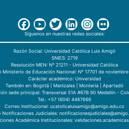
Síguenos en nuestras redes sociales:
Razón Social: Universidad Católica Luis Amigó
SNIES: 2719
Resolución MEN: N° 21211 - Universidad Católica
n Ministerio de Educación Nacional: N° 17701 de noviembre
Carácter académico: Universidad
También en:
Bogotá
|
Manizales
|
Montería
|
Apartadó
ión sede principal: Transversal 51A #67B 90 Medellín - Co
Tel.: +57 (604) 4487666
Correo Institucional: ucatolicaluisamigo@amigo.edu.co
 Notificaciones Judiciales: notificacionesjudiciales@amigo
aciones Académica Institucionales: validaciones.academic