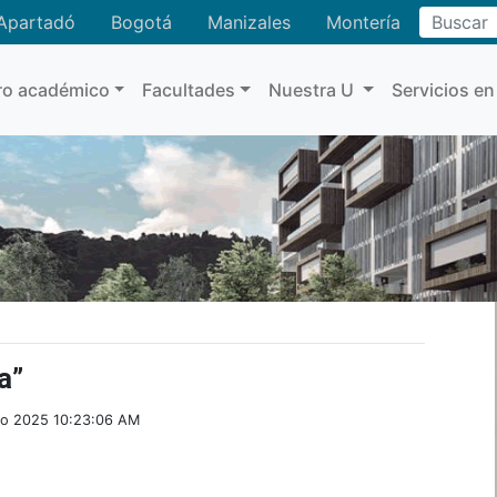
Buscar
Apartadó
Bogotá
Manizales
Montería
ro académico
Facultades
Nuestra U
Servicios en
a”
zo 2025 10:23:06 AM