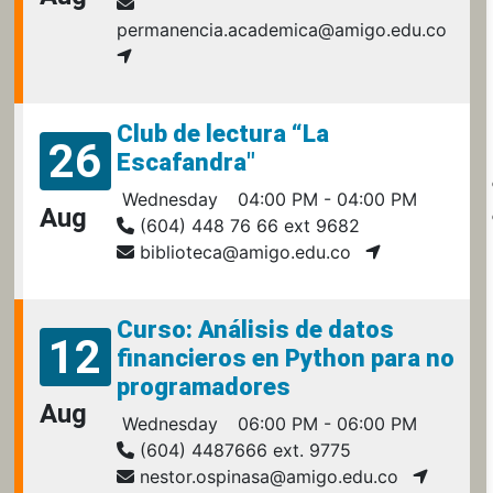
permanencia.academica@amigo.edu.co
Club de lectura “La
26
Escafandra"
Wednesday
04:00 PM - 04:00 PM
Aug
(604) 448 76 66 ext 9682
biblioteca@amigo.edu.co
Curso: Análisis de datos
12
financieros en Python para no
programadores
Aug
Wednesday
06:00 PM - 06:00 PM
(604) 4487666 ext. 9775
nestor.ospinasa@amigo.edu.co