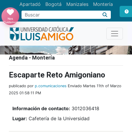
Apartadó
Bogotá
Manizales
Montería
Buscar
Nos
Cuidamos
Agenda - Montería
Escaparte Reto Amigoniano
publicado por
p.comunicaciones
Enviado Martes 11th of Marzo
2025 01:58:11 PM
Información de contacto:
3012036418
Lugar:
Cafetería de la Universidad