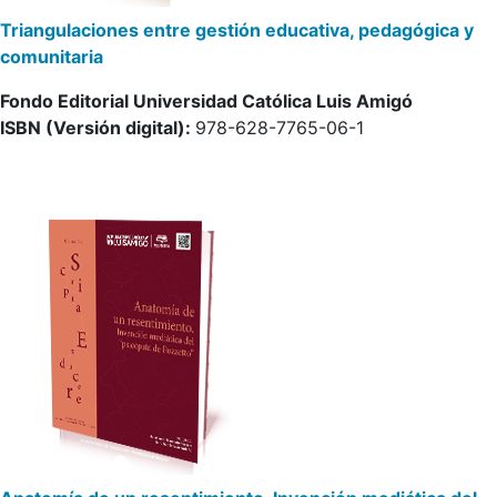
ón educativa, pedagógica y
Pensar para resolver. Estra
en investigación e integradas 
Católica Luis Amigó
Fondo Editorial Universidad 
28-7765-06-1
ISBN (Versión digital):
978-6