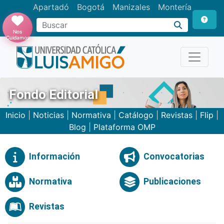
Apartadó
Bogotá
Manizales
Montería
Buscar
Nos
Cuidamos
Fondo Editorial
Inicio
|
Noticias
|
Normativa
|
Catálogo
|
Revistas
|
Flip
|
Blog
|
Plataforma OMP
Información
Convocatorias
Normativa
Publicaciones
Revistas