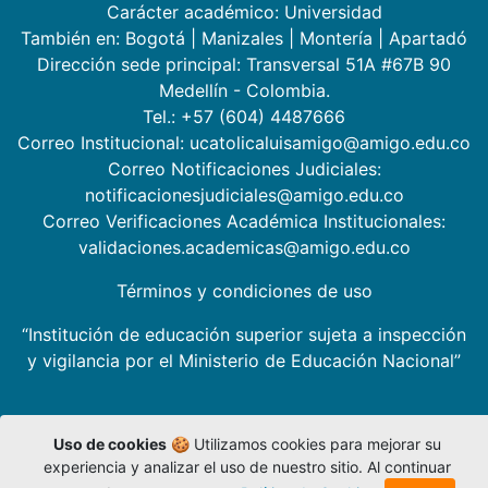
Política de Cookies
Otros
Finalidades en el
Régimen Tributario
tratamiento de datos
Especial
personales
Portal de la Contratación
Acceder a derechos
Habeas Data
Preguntas frecuentes
Síguenos en nuestras redes sociales:
Razón Social: Universidad Católica Luis Amigó
SNIES: 2719
Resolución MEN: N° 21211 - Universidad Católica
Resolución Ministerio de Educación Nacional: N° 17701
Uso de cookies
🍪 Utilizamos cookies para mejorar su
de noviembre 9 de 1984
experiencia y analizar el uso de nuestro sitio. Al continuar
Carácter académico: Universidad