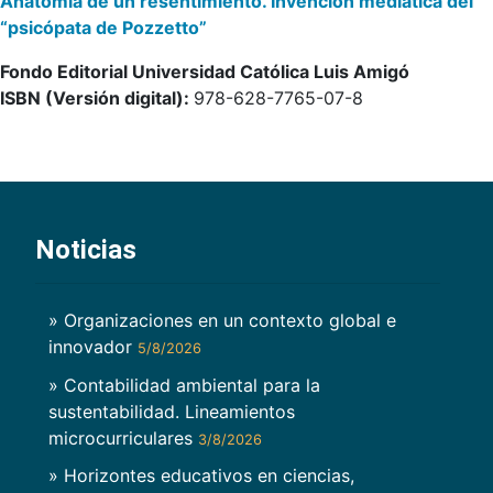
o. Invención mediática del
Formar para transformar. Pe
participativa y nuevas tenden
Católica Luis Amigó
Fondo Editorial Universidad 
28-7765-07-8
ISBN (Versión digital):
978-6
Construyendo futuros: didáct
económicas desde los problem