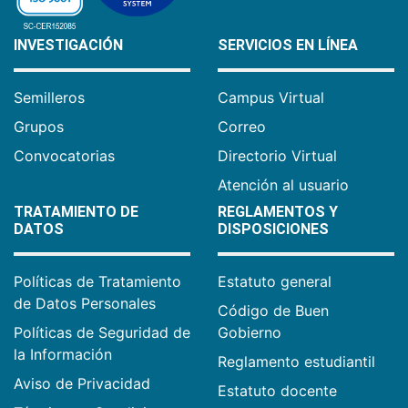
Apartadó
|
Bogotá
|
Manizales
|
Medellín
|
Montería
LA UNIVERSIDAD
PROGRAMAS
ACADÉMICOS
Acerca de la Universidad
Pregrados
Institucional
Posgrados
Bienestar Institucional
Educación continua
Biblioteca
Programas Técnicos y
Internacionalización
Tecnologías