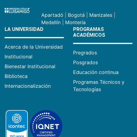
» Cápsula lingüística N.° 5 Muletillas: ¿Me
entiendes?
14/7/2026
» Cápsula lingüística N.° 4 Muletillas: Literal
7/7/2026
» Repensar el papel de la ética profesional
dentro de la auditoría financiera
6/7/2026
Sistema
Inscripciones
académico
Calendario
Valor
académico
matrícula