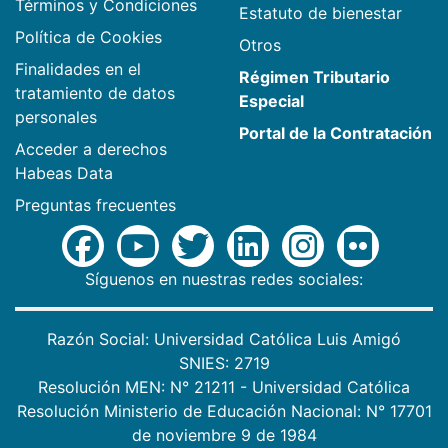
INVESTIGACIÓN
SERVICIOS EN LÍNEA
Semilleros
Campus Virtual
Grupos
Correo
Convocatorias
Directorio Virtual
Atención al usuario
TRATAMIENTO DE
REGLAMENTOS Y
DATOS
DISPOSICIONES
Políticas de Tratamiento
Estatuto general
de Datos Personales
Código de Buen
Políticas de Seguridad de
Gobierno
la Información
Reglamento estudiantil
Aviso de Privacidad
Estatuto docente
Términos y Condiciones
Estatuto de bienestar