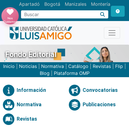
Apartadó
Bogotá
Manizales
Montería
Buscar
Nos
Cuidamos
Fondo Editorial
Inicio
|
Noticias
|
Normativa
|
Catálogo
|
Revistas
|
Flip
|
Blog
|
Plataforma OMP
Información
Convocatorias
Normativa
Publicaciones
Revistas