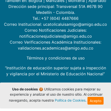
También en:
Bogotá
|
Manizales
|
Montería
|
Apartadó
Dirección sede principal: Transversal 51A #67B 90
Medellín - Colombia.
Tel.: +57 (604) 4487666
Correo Institucional: ucatolicaluisamigo@amigo.edu.co
Correo Notificaciones Judiciales:
notificacionesjudiciales@amigo.edu.co
Correo Verificaciones Académica Institucionales:
validaciones.academicas@amigo.edu.co
Términos y condiciones de uso
“Institución de educación superior sujeta a inspección
y vigilancia por el Ministerio de Educación Nacional”
Uso de cookies
🍪 Utilizamos cookies para mejorar su
experiencia y analizar el uso de nuestro sitio. Al continuar
navegando, acepta nuestra
Política de Cookies
.
Acepto