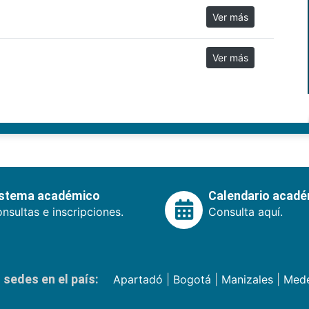
Ver más
Ver más
istema académico
Calendario acad
nsultas e inscripciones.
Consulta aquí.
sedes en el país:
Apartadó
|
Bogotá
|
Manizales
|
Mede