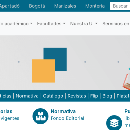
Buscar
Apartadó
Bogotá
Manizales
Montería
ro académico
Facultades
Nuestra U
Servicios en
ticias
|
Normativa
|
Catálogo
|
Revistas
|
Flip
|
Blog
|
Plata
orias
Normativa
Pu
 vigentes
Fondo Editorial
li
ma