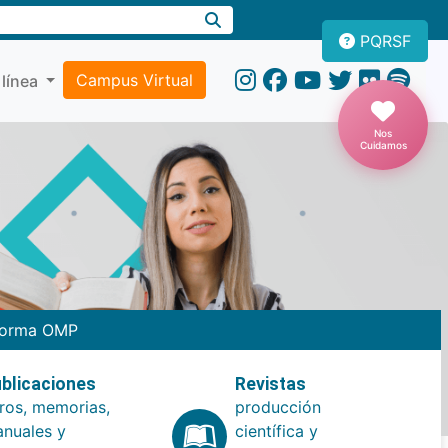
PQRSF
Campus Virtual
 línea
Nos
Cuidamos
forma OMP
blicaciones
Revistas
bros, memorias,
producción
nuales y
científica y