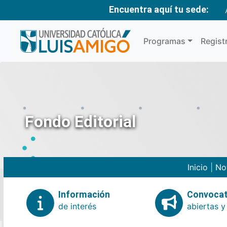
Encuentra aquí tu sede:
Programas
Regist
Fondo Editorial
Inicio
|
No
Información
Convocat
de interés
abiertas y