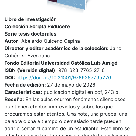
Libro de investigación
Colección Scripta Exducere
Serie tesis doctorales
Autor:
Abelardo Quiceno Ospina
Director y editor académico de la colección:
Jairo
Gutiérrez Avendaño
Fondo Editorial Universidad Católica Luis Amigó
I
SBN (Versión digital):
978-628-7765-27-6
DOI:
https://doi.org/10.21501/9786287765276
Fecha de edición:
27 de mayo de 2026
Características:
publicación digital en pdf, 243 p.
Reseña:
En las aulas ocurren fenómenos silenciosos
que tienen efectos imprevistos y sobre los que
procuramos estar atentos. Una nota, una prueba, una
palabra dicha a tiempo o demasiado tarde pueden
abrir o cerrar el camino de un estudiante. Este libro se
adentra en ese territorio sensible donde la evaluación