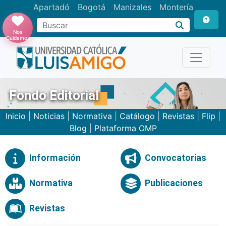
Apartadó
Bogotá
Manizales
Montería
Buscar
Nos
Cuidamos
Fondo Editorial
Inicio
|
Noticias
|
Normativa
|
Catálogo
|
Revistas
|
Flip
|
Blog
|
Plataforma OMP
Información
Convocatorias
Normativa
Publicaciones
Revistas