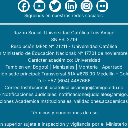
Síguenos en nuestras redes sociales:
Razón Social: Universidad Católica Luis Amigó
SNIES: 2719
Resolución MEN: N° 21211 - Universidad Católica
n Ministerio de Educación Nacional: N° 17701 de noviembre
Carácter académico: Universidad
También en:
Bogotá
|
Manizales
|
Montería
|
Apartadó
ión sede principal: Transversal 51A #67B 90 Medellín - Co
Tel.: +57 (604) 4487666
Correo Institucional: ucatolicaluisamigo@amigo.edu.co
 Notificaciones Judiciales: notificacionesjudiciales@amigo
aciones Académica Institucionales: validaciones.academic
Términos y condiciones de uso
n superior sujeta a inspección y vigilancia por el Minister