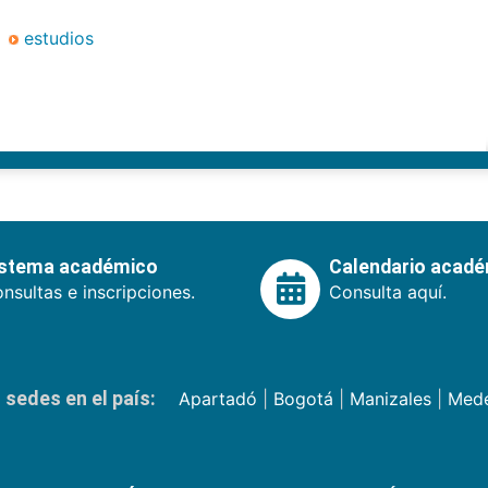
estudios
istema académico
Calendario acad
nsultas e inscripciones.
Consulta aquí.
sedes en el país:
Apartadó
|
Bogotá
|
Manizales
|
Mede