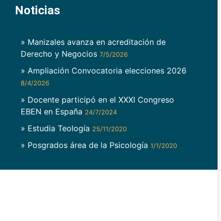
Noticias
» Manizales avanza en acreditación de
Derecho y Negocios
7/5/2026
» Ampliación Convocatoria elecciones 2026
8/4/2026
» Docente participó en el XXXI Congreso
EBEN en España
24/7/2024
» Estudia Teología
25/11/2020
» Posgrados área de la Psicología
1/1/2020