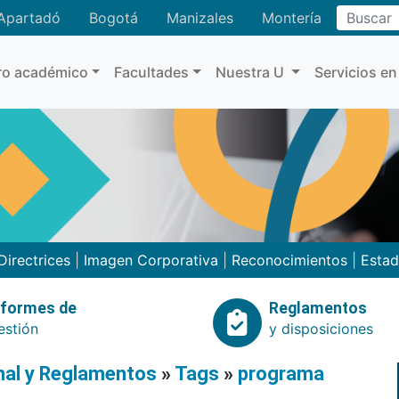
Buscar
Apartadó
Bogotá
Manizales
Montería
ro académico
Facultades
Nuestra U
Servicios en
Directrices
|
Imagen Corporativa
|
Reconocimientos
|
Estad
nformes de
Reglamentos
estión
y disposiciones
onal y Reglamentos
»
Tags
»
programa