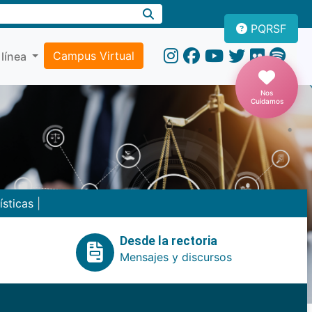
PQRSF
Campus Virtual
 línea
Nos
Cuidamos
ísticas
|
Desde la rectoria
Mensajes y discursos