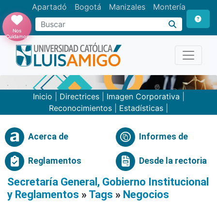
Apartadó
Bogotá
Manizales
Montería
Buscar
Nos
Cuidamos
Inicio
|
Directrices
|
Imagen Corporativa
|
Reconocimientos
|
Estadísticas
|
Acerca de
Informes de
Reglamentos
Desde la rectoria
Secretaría General, Gobierno Institucional
y Reglamentos
»
Tags
»
Negocios