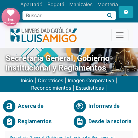
Apartadó
Bogotá
Manizales
Montería
Buscar
Nos
Cuidamos
Secretaría General, Gobierno
Institucional y Reglamentos
Inicio
|
Directrices
|
Imagen Corporativa
|
Reconocimientos
|
Estadísticas
|
Acerca de
Informes de
Reglamentos
Desde la rectoria
Secretaría General, Gobierno Institucional y Reglamentos