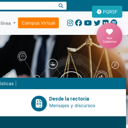
PQRSF
Campus Virtual
 línea
Nos
Cuidamos
ísticas
|
Desde la rectoria
Mensajes y discursos