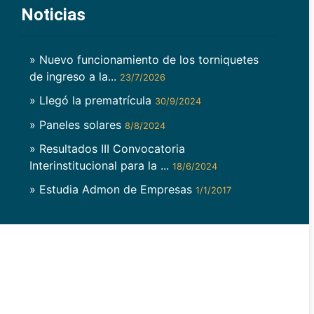
Noticias
» Nuevo funcionamiento de los torniquetes
de ingreso a la...
23/7/2026
» Llegó la prematrícula
30/9/2024
» Paneles solares
8/8/2024
» Resultados III Convocatoria
Interinstitucional para la ...
18/6/2024
» Estudia Admon de Empresas
1/1/2017