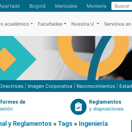
Buscar
Apartadó
Bogotá
Manizales
Montería
ro académico
Facultades
Nuestra U
Servicios en
Directrices
|
Imagen Corporativa
|
Reconocimientos
|
Estad
nformes de
Reglamentos
estión
y disposiciones
onal y Reglamentos
»
Tags
»
Ingeniería