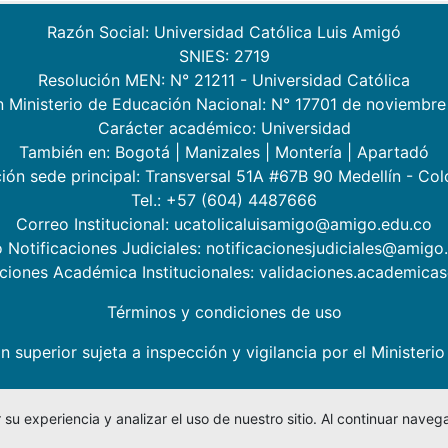
Razón Social: Universidad Católica Luis Amigó
SNIES: 2719
Resolución MEN: N° 21211 - Universidad Católica
n Ministerio de Educación Nacional: N° 17701 de noviembre
Carácter académico: Universidad
También en:
Bogotá
|
Manizales
|
Montería
|
Apartadó
ión sede principal: Transversal 51A #67B 90 Medellín - Co
Tel.: +57 (604) 4487666
Correo Institucional: ucatolicaluisamigo@amigo.edu.co
 Notificaciones Judiciales: notificacionesjudiciales@amigo
aciones Académica Institucionales: validaciones.academic
Términos y condiciones de uso
n superior sujeta a inspección y vigilancia por el Minister
su experiencia y analizar el uso de nuestro sitio. Al continuar nav