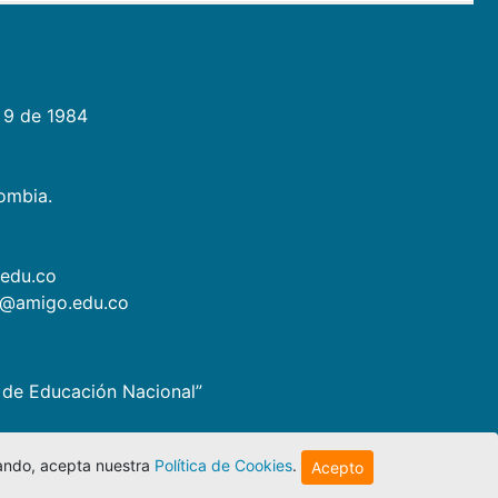
 9 de 1984
lombia.
.edu.co
as@amigo.edu.co
io de Educación Nacional”
egando, acepta nuestra
Política de Cookies
.
Acepto