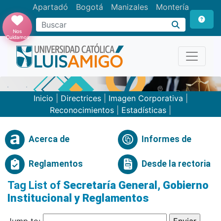
Apartadó
Bogotá
Manizales
Montería
Buscar
Nos
Cuidamos
Inicio
|
Directrices
|
Imagen Corporativa
|
Reconocimientos
|
Estadísticas
|
Acerca de
Informes de
Reglamentos
Desde la rectoria
Tag List of
Secretaría General, Gobierno
Institucional y Reglamentos
Jump to: