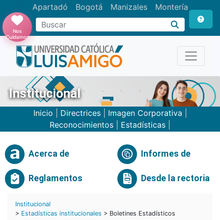
Apartadó
Bogotá
Manizales
Montería
Buscar
Nos
Cuidamos
Institucional
Inicio
|
Directrices
|
Imagen Corporativa
|
Reconocimientos
|
Estadísticas
|
Acerca de
Informes de
Reglamentos
Desde la rectoria
Institucional
>
Estadísticas institucionales
> Boletines Estadísticos