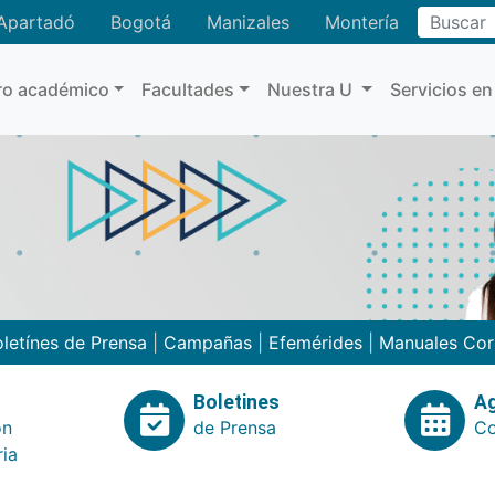
Buscar
Apartadó
Bogotá
Manizales
Montería
ro académico
Facultades
Nuestra U
Servicios en
letínes de Prensa
|
Campañas
|
Efemérides
|
Manuales Cor
Boletines
A
ón
de Prensa
Co
ria