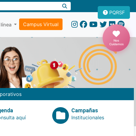
PQRSF
Campus Virtual
 línea
Nos
Cuidamos
porativos
genda
Campañas
nsulta aquí
Institucionales