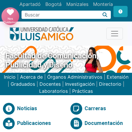
Apartadó
Bogotá
Manizales
Montería
Buscar
Nos
Cuidamos
Facultad de Comunicación,
Publicidad y Diseño
Inicio
|
Acerca de
|
Órganos Administrativos
|
Extensión
|
Graduados
|
Docentes
|
Investigación
|
Directorio
|
Laboratorios
|
Prácticas
Noticias
Carreras
Publicaciones
Documentación