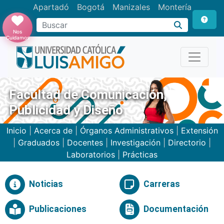
Apartadó
Bogotá
Manizales
Montería
Buscar
Nos
Cuidamos
Facultad de Comunicación,
Publicidad y Diseño
Inicio
|
Acerca de
|
Órganos Administrativos
|
Extensión
|
Graduados
|
Docentes
|
Investigación
|
Directorio
|
Laboratorios
|
Prácticas
Noticias
Carreras
Publicaciones
Documentación