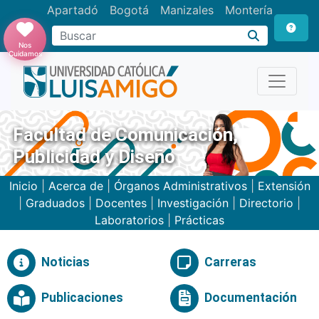
Apartadó
Bogotá
Manizales
Montería
Buscar
Nos
Cuidamos
Facultad de Comunicación,
Publicidad y Diseño
Inicio
|
Acerca de
|
Órganos Administrativos
|
Extensión
|
Graduados
|
Docentes
|
Investigación
|
Directorio
|
Laboratorios
|
Prácticas
Noticias
Carreras
Publicaciones
Documentación