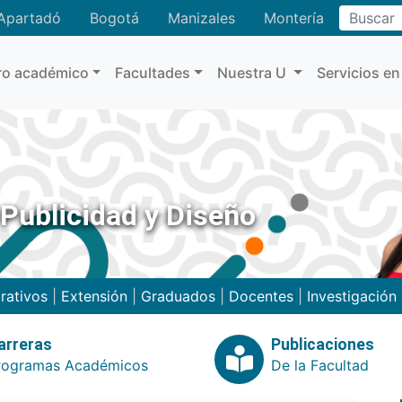
Buscar
Apartadó
Bogotá
Manizales
Montería
ro académico
Facultades
Nuestra U
Servicios en
Publicidad y Diseño
rativos
|
Extensión
|
Graduados
|
Docentes
|
Investigación
arreras
Publicaciones
rogramas Académicos
De la Facultad