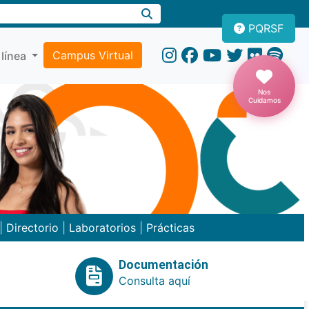
PQRSF
Campus Virtual
 línea
Nos
Cuidamos
|
Directorio
|
Laboratorios
|
Prácticas
Documentación
Consulta aquí