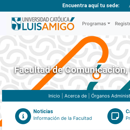
Encuentra aquí tu sede:
Programas
Regist
Facultad de Comunicación, 
Inicio
|
Acerca de
|
Órganos Administ
Noticias
C
Información de la Facultad
P