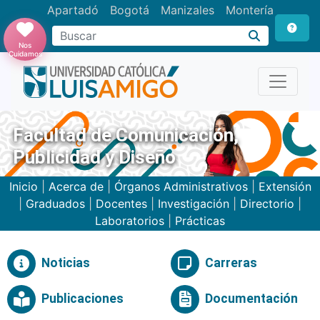
Apartadó
Bogotá
Manizales
Montería
Buscar
Nos
Cuidamos
Facultad de Comunicación,
Publicidad y Diseño
Inicio
|
Acerca de
|
Órganos Administrativos
|
Extensión
|
Graduados
|
Docentes
|
Investigación
|
Directorio
|
Laboratorios
|
Prácticas
Noticias
Carreras
Publicaciones
Documentación