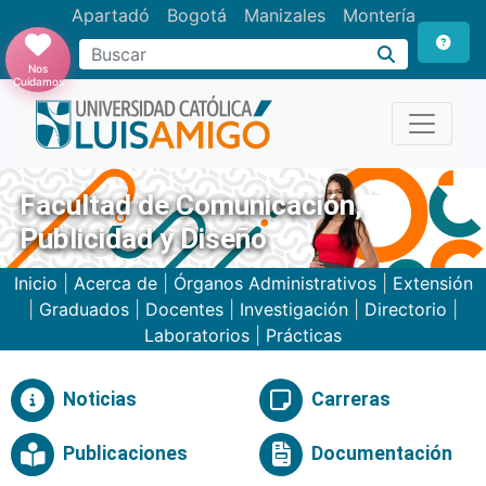
Apartadó
Bogotá
Manizales
Montería
Buscar
Nos
Cuidamos
Facultad de Comunicación,
Publicidad y Diseño
Inicio
|
Acerca de
|
Órganos Administrativos
|
Extensión
|
Graduados
|
Docentes
|
Investigación
|
Directorio
|
Laboratorios
|
Prácticas
Noticias
Carreras
Publicaciones
Documentación